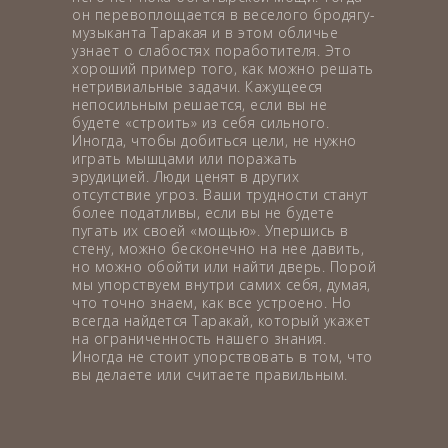
он перевоплощается в веселого бродягу-
музыканта Таракая и в этом обличье
узнает о слабостях поработителя. Это
хороший пример того, как можно решать
нетривиальные задачи. Кажущееся
непосильным решается, если вы не
будете «строить» из себя сильного.
Иногда, чтобы добиться цели, не нужно
играть мышцами или поражать
эрудицией. Люди ценят в других
отсутствие угроз. Ваши трудности станут
более податливы, если вы не будете
пугать их своей «мощью». Упершись в
стену, можно бесконечно на нее давить,
но можно обойти или найти дверь. Порой
мы упорствуем внутри самих себя, думая,
что точно знаем, как все устроено. Но
всегда найдется Таракай, который укажет
на ограниченность нашего знания.
Иногда не стоит упорствовать в том, что
вы делаете или считаете правильным.