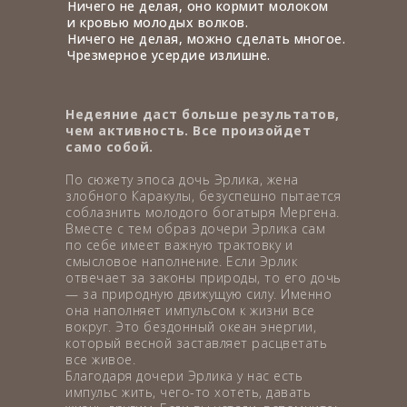
Ничего не делая, оно кормит молоком
и кровью молодых волков.
Ничего не делая, можно сделать многое.
Чрезмерное усердие излишне.
Недеяние даст больше результатов,
чем активность. Все произойдет
само собой.
По сюжету эпоса дочь Эрлика, жена
злобного Каракулы, безуспешно пытается
соблазнить молодого богатыря Мергена.
Вместе с тем образ дочери Эрлика сам
по себе имеет важную трактовку и
смысловое наполнение. Если Эрлик
отвечает за законы природы, то его дочь
— за природную движущую силу. Именно
она наполняет импульсом к жизни все
вокруг. Это бездонный океан энергии,
который весной заставляет расцветать
все живое.
Благодаря дочери Эрлика у нас есть
импульс жить, чего-то хотеть, давать