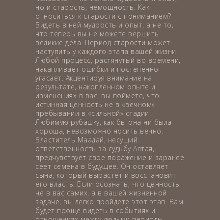
но и старость, немощность. Как
относиться к старости с пониманием?
Видеть в ней мудрость и опыт, а не то,
что теперь вы не можете вершить
великие дела. Период старости может
наступить у каждого этапа вашей жизни.
Любой процесс, растянутый во времени,
накапливает ошибки и постепенно
угасает. Акцентируя внимание на
результате, накопленном опыте и
изменениях в вас, вы поймете, что
истинная ценность не в «вечном»
пребывании в «сильной» стадии.
Любимую рубашку, как бы она ни была
хороша, невозможно носить вечно.
Властитель Маадай, несущий
ответственность за судьбу Алтая,
предчувствует свое поражение и заранее
сеет семена в будущее. Он оставляет
сына, который вырастет и восстановит
его власть. Если осознать, что ценность
не в вас самих, а в вашей жизненной
задаче, вы легко пройдете этот этап. Вам
будет проще видеть в событиях и
отношениях между людьми периоды